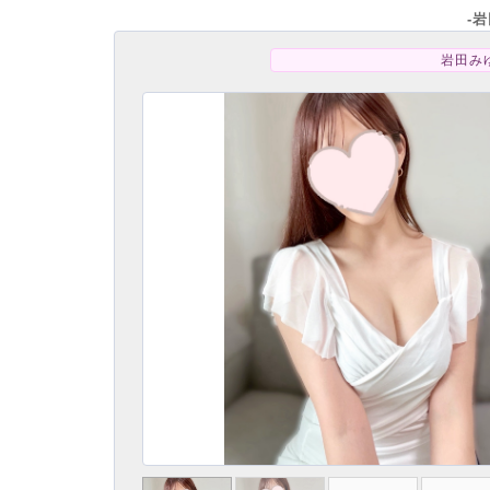
-
岩田みゆ