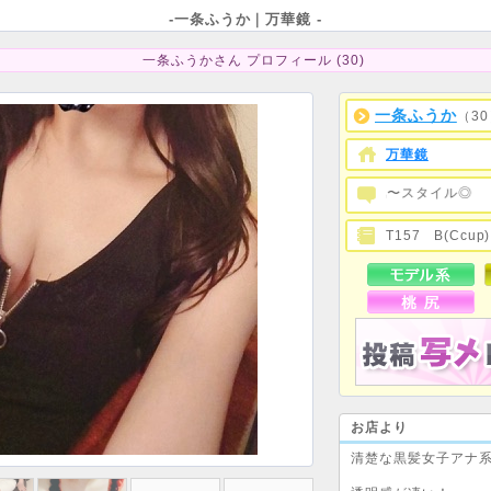
-一条ふうか｜万華鏡 -
一条ふうかさん プロフィール (30)
一条ふうか
（3
万華鏡
清楚で色白美肌〜スタイル◎
T157 B(Ccu
お店より
清楚な黒髪女子アナ系