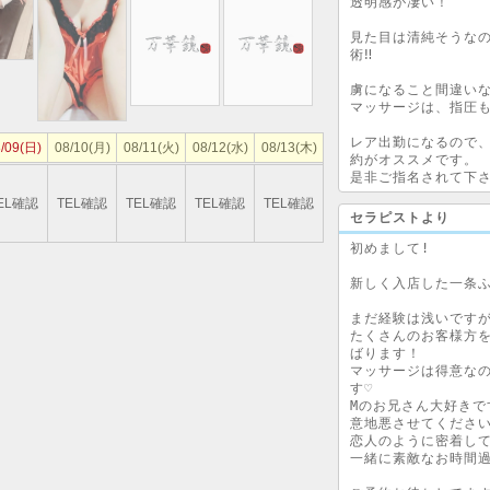
透明感が凄い！

見た目は清純そうな
術‼

虜になること間違いな
マッサージは、指圧も
レア出勤になるので
/09(日)
08/10(月)
08/11(火)
08/12(水)
08/13(木)
約がオススメです。

EL確認
TEL確認
TEL確認
TEL確認
TEL確認
セラピストより
初めまして!

新しく入店した一条ふ
まだ経験は浅いですが
たくさんのお客様方
ばります！

マッサージは得意な
す♡

Mのお兄さん大好きです
意地悪させてください♡
恋人のように密着して
一緒に素敵なお時間過