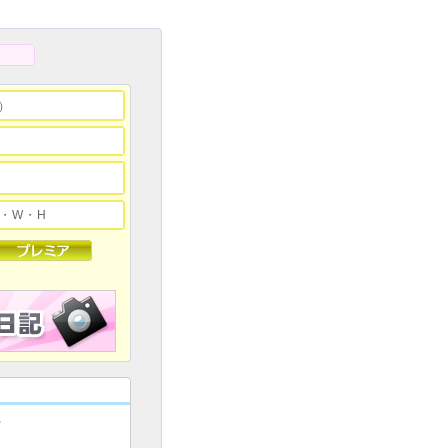
0）
p)・W・H

