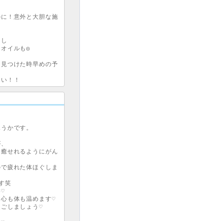
のに！意外と大胆な施
し

オイルも◎

、見つけた時早めの予
うかです。

、

を癒せれるようにがん
ので疲れた体ほぐしま
笑



心も体も温めます♡
ごしましょう♡
