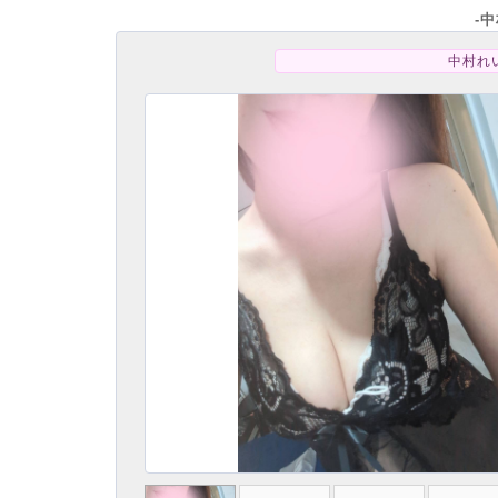
-
中村れい