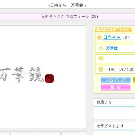
-日向そら｜万華鏡 -
日向そらさん プロフィール (29)
日向そら
（29）
万華鏡
T160 B(Dcu
お店より
セラピストより