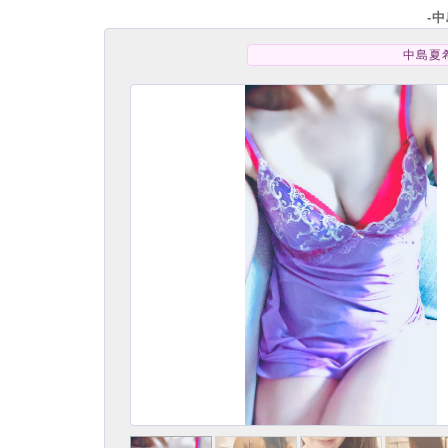
-
中島夏希
リピート指