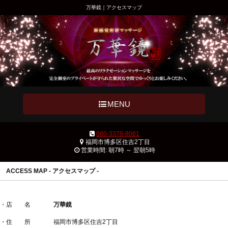
万華鏡｜アクセスマップ
MENU
080-3378-8081
福岡市博多区住吉2丁目
営業時間: 朝7時 ～ 翌朝5時
ACCESS MAP - アクセスマップ -
・店 名
万華鏡
・住 所
福岡市博多区住吉2丁目