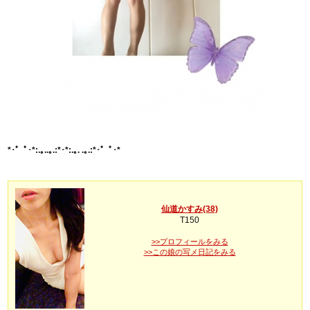
*･゜ﾟ･*:.｡..｡.:*･*:.｡. .｡.:*･゜ﾟ･*
仙道かすみ(38)
T150
>>プロフィールをみる
>>この娘の写メ日記をみる