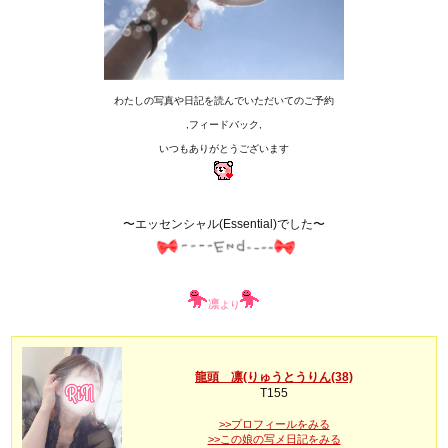
わたしの写真や日記を読んでいただいてのご予約
,フィードバック,
いつもありがとうございます
〜エッセンシャル(Essential)でした〜
凛
より
龍頭 凛(りゅうとうりん(38)
T155
>>プロフィールをみる
>>この娘の写メ日記をみる