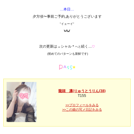
…本日…
夕方頃〜事前ご予約,ありがとうございます
"イェーイ"
次の更新は→シャル＊
続く....
へと
♡
(初めてのパターンも新鮮です)
龍頭 凛(りゅうとうりん(38)
T155
>>プロフィールをみる
>>この娘の写メ日記をみる