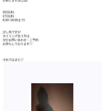
出勤します(⁎ᴗ͈ˬᴗ͈⁎)
20日(木)
27日(木)
8:30~16:00まで!
少し先ですが
タイミング合う方は
ぜひお問い合わせ・ご予約
お待ちしております♡
それではまた♡