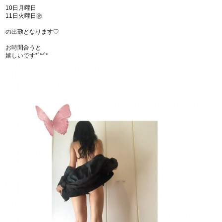
10日月曜日
11日火曜日㊗︎
の出勤となります♡
お時間合うと
嬉しいです*´꒳`*