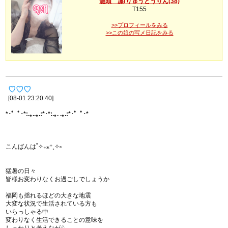
龍頭 凛(りゅうとうりん(38)
T155
>>プロフィールをみる
>>この娘の写メ日記をみる
♡♡♡
[08-01 23:20:40]
*･゜ﾟ･*:.｡..｡.:*･*:.｡. .｡.:*･゜ﾟ･*
こんばんは˚✧₊⁎⁺˳✧༚
猛暑の日々
皆様お変わりなくお過ごしでしょうか
福岡も揺れるほどの大きな地震
大変な状況で生活されている方も
いらっしゃる中
変わりなく生活できることの意味を