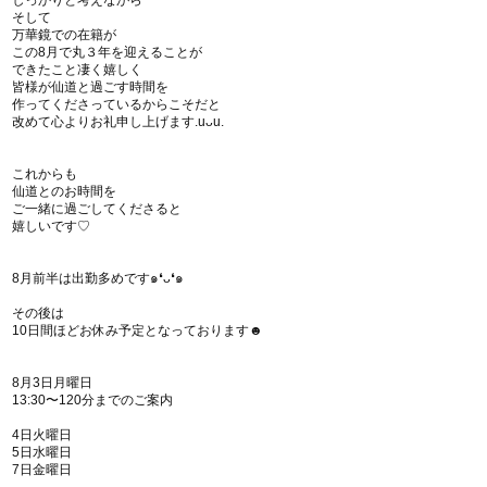
しっかりと考えながら
そして
万華鏡での在籍が
この8月で丸３年を迎えることが
できたこと凄く嬉しく
皆様が仙道と過ごす時間を
作ってくださっているからこそだと
改めて心よりお礼申し上げます.uᴗu.
これからも
仙道とのお時間を
ご一緒に過ごしてくださると
嬉しいです♡
8月前半は出勤多めです๑❛ᴗ❛๑
その後は
10日間ほどお休み予定となっております☻
8月3日月曜日
13:30〜120分までのご案内
4日火曜日
5日水曜日
7日金曜日