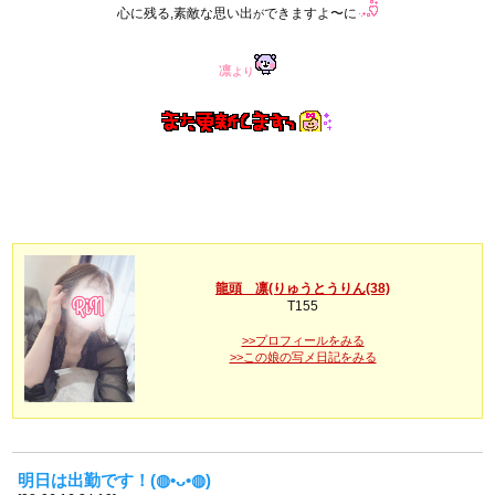
心に残る,素敵な思い出
できますよ〜に
が
凛
より
龍頭 凛(りゅうとうりん(38)
T155
>>プロフィールをみる
>>この娘の写メ日記をみる
明日は出勤です！(⁠◍⁠•⁠ᴗ⁠•⁠◍⁠)