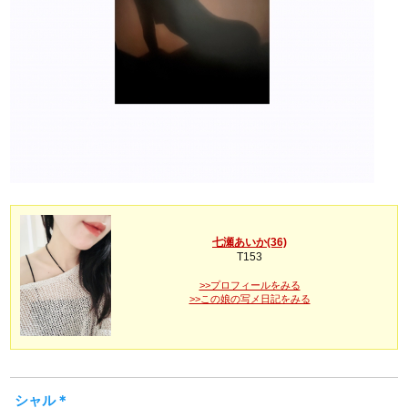
七瀬あいか(36)
T153
>>プロフィールをみる
>>この娘の写メ日記をみる
シャル＊