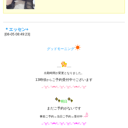
＊エッセン+
[08-05 08:49:23]
☀︎︎︎
グッドモーニング
.....
.....
出勤時間が変更となりました。
13時頃
ご予約受付中
ございます
から
で
｡:°ஐ*｡:°ʚ♥ɞ*｡:°ஐ*｡:°ஐ*｡:°ʚ♥ɞ*｡:°ஐ*
明日
まだご予約がないです
事前ご予約→当日ご予約→受付中
｡:°ஐ*｡:°ʚ♥ɞ*｡:°ஐ*｡:°ஐ*｡:°ʚ♥ɞ*｡:°ஐ*