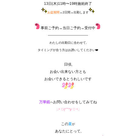
13日(木)11時〜19時施術終了
お盆期間
→2日間→出勤します
事前ご予約→当日ご予約→受付中
---------------------------------
わたしの出勤日に合わせて,
タイミングが合う方はお誘いしてください❤️
日頃,
お会い出来ない方とも
お会いできるとうれしいです
万華鏡
お問い合わせをしてみてね
へ
:.* ♡(°´˘`°)/ ♡ *.:
この
夏
が
あなたにとって,