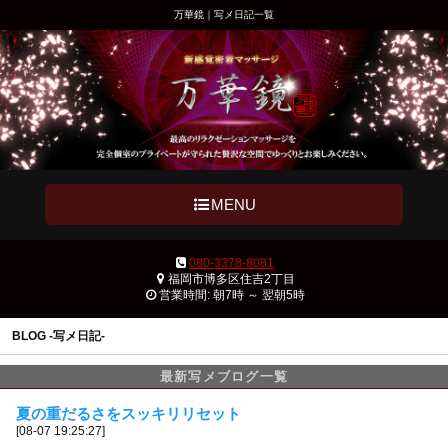
万華鏡｜写メ日記一覧
MENU
080-3378-8081
福岡市博多区住吉2丁目
営業時間: 朝7時 ～ 翌朝5時
BLOG -写メ日記-
最新写メブログ一覧
夏の重だるさをスッキリリセット
[08-07 19:25:27]