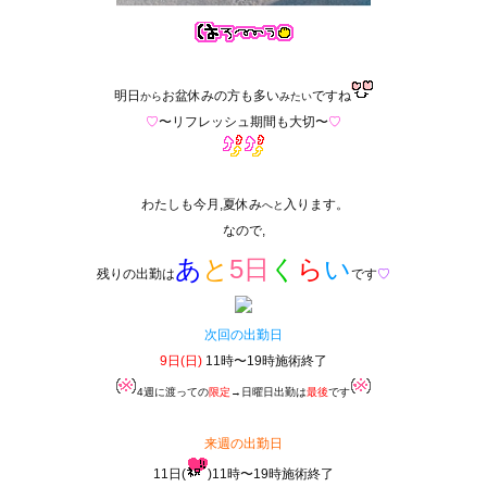
明日
お盆休みの方も多い
ですね
から
みたい
♡
〜リフレッシュ期間も大切〜
♡
わたしも今月,夏休み
入ります。
へと
なので,
あ
と
5日
く
ら
い
残りの出勤は
です
♡
次回の出勤日
9日(日)
11時〜19時施術終了
4週に渡っての
限定
→日曜日出勤は
最後
です
来週の出勤日
11日(
)11時〜19時施術終了