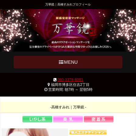
万華鏡｜高橋すみれプロフィール
MENU
080-3378-8081
福岡市博多区住吉2丁目
営業時間: 朝7時 ～ 翌朝5時
-高橋すみれ｜万華鏡 -