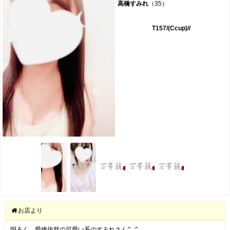
高橋すみれ
（35）
T157/(Ccup)//
お店より
明るく、愛嬌抜群の可愛い系のすみれさん^_^
