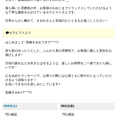
落ち着いた雰囲気の中、お客様が心ゆくまでリラックスしていただけるよう
な丁寧な施術を心がけているセラピストさんです。

セラピストより
はじめまして♡高橋すみれです(*^^*)

持ち前のゆったりとした、ふんわり系の雰囲気で、お客様に癒しと笑顔をお
届けします♡

日頃の疲れなどを吹きとばせるような、楽しいお時間をご一緒できたら嬉し
いです♡

心を込めたマッサージで、お帰りの際には心身ともに軽やかになっていただ
けるよう頑張ります！

お会いできるのを楽しみにしています♪

高橋すみれ(*^^*)
08/08(土)
08/12(水)
TEL確認
TEL確認