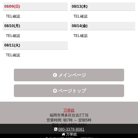
08/09(日)
08/13(木)
TEL確認
TEL確認
08/10(月)
08/14(金)
TEL確認
TEL確認
08/11(火)
TEL確認
メインページ
ページトップ
万華鏡
福岡市博多区住吉2丁目
営業時間: 朝7時 ～ 翌朝5時
電話: 080-3378-8081
080-3378-8081
万華鏡