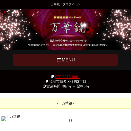
万華鏡｜プロフィール
MENU
080-3378-8081
福岡市博多区住吉2丁目
営業時間: 朝7時 ～ 翌朝5時
-｜万華鏡 -
（）