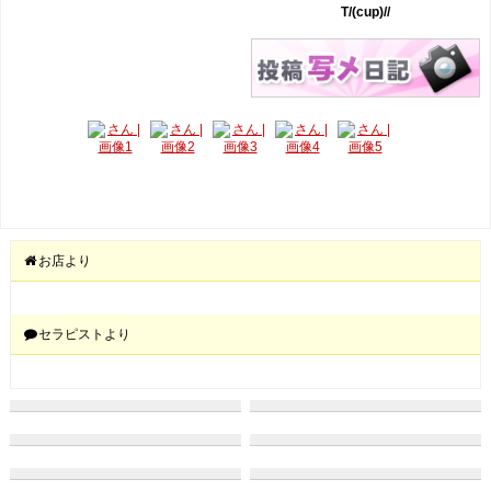
T/(cup)//
お店より
セラピストより