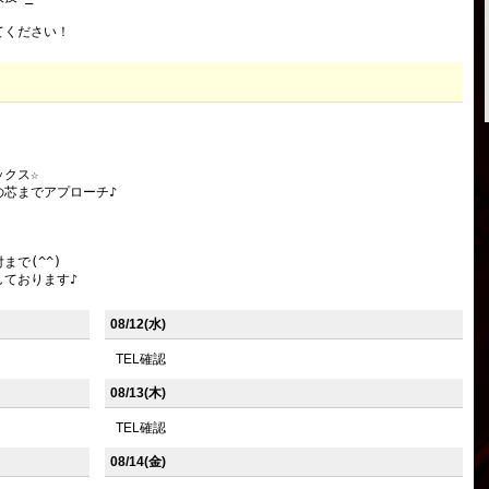
てください！
クス☆

芯までアプローチ♪

で(^^)

しております♪
08/12(水)
TEL確認
08/13(木)
TEL確認
08/14(金)