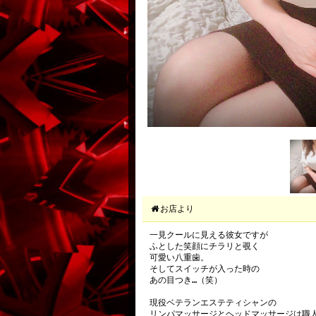
お店より
一見クールに見える彼女ですが

ふとした笑顔にチラリと覗く

可愛い八重歯。

そしてスイッチが入った時の

あの目つき…（笑）

現役ベテランエステティシャンの　

リンパマッサージとヘッドマッサージは職人技