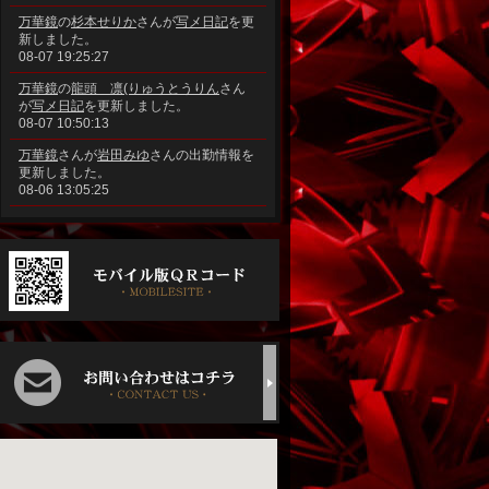
万華鏡
の
杉本せりか
さんが
写メ日記
を更
新しました。
08-07 19:25:27
万華鏡
の
龍頭 凛(りゅうとうりん
さん
が
写メ日記
を更新しました。
08-07 10:50:13
万華鏡
さんが
岩田みゆ
さんの出勤情報を
更新しました。
08-06 13:05:25