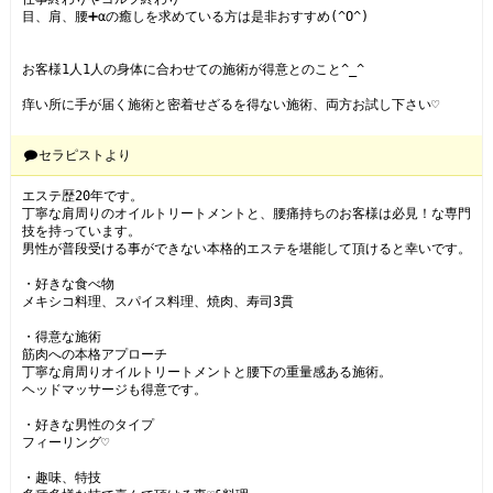
目、肩、腰➕αの癒しを求めている方は是非おすすめ(^O^)

お客様1人1人の身体に合わせての施術が得意とのこと^_^

痒い所に手が届く施術と密着せざるを得ない施術、両方お試し下さい♡
セラピストより
エステ歴20年です。

丁寧な肩周りのオイルトリートメントと、腰痛持ちのお客様は必見！な専門
技を持っています。

男性が普段受ける事ができない本格的エステを堪能して頂けると幸いです。

・好きな食べ物

メキシコ料理、スパイス料理、焼肉、寿司3貫

・得意な施術

筋肉への本格アプローチ

丁寧な肩周りオイルトリートメントと腰下の重量感ある施術。

ヘッドマッサージも得意です。

・好きな男性のタイプ

フィーリング♡

・趣味、特技
