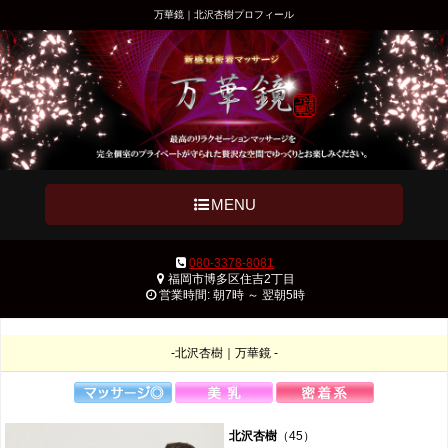
万華鏡｜北沢杏樹プロフィール
MENU
080-3378-8081
福岡市博多区住吉2丁目
営業時間: 朝7時 ～ 翌朝5時
-北沢杏樹｜万華鏡 -
北沢杏樹
（45）