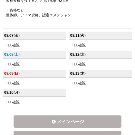
多種多様な技で喜んで頂ける事♡&料理

・資格など

整体師、アロマ資格、認定エステシャン

08/07(金)
08/11(火)
TEL確認
TEL確認
08/08(土)
08/12(水)
TEL確認
TEL確認
08/09(日)
08/13(木)
TEL確認
TEL確認
08/10(月)
TEL確認
メインページ