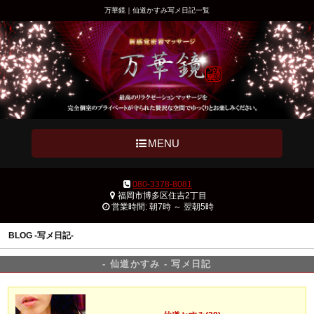
万華鏡｜仙道かすみ写メ日記一覧
MENU
080-3378-8081
福岡市博多区住吉2丁目
営業時間: 朝7時 ～ 翌朝5時
BLOG -写メ日記-
- 仙道かすみ - 写メ日記