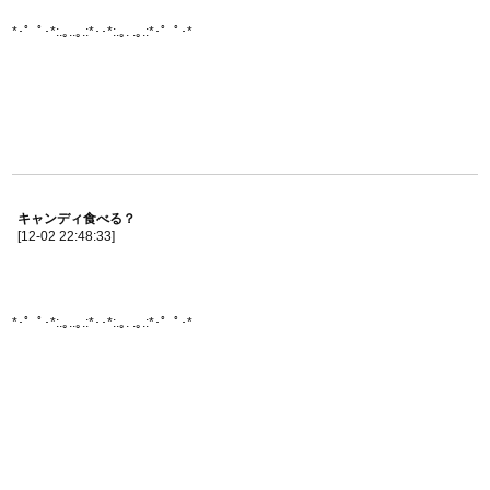
*･゜ﾟ･*:.｡..｡.:*･･*:.｡. .｡.:*･゜ﾟ･*
キャンディ食べる？
[12-02 22:48:33]
*･゜ﾟ･*:.｡..｡.:*･･*:.｡. .｡.:*･゜ﾟ･*