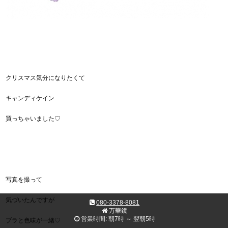
クリスマス気分になりたくて
キャンディケイン
買っちゃいました♡
写真を撮って
気づいたんですが
080-3378-8081
万華鏡
営業時間: 朝7時 ～ 翌朝5時
ブラと色味が一緒♡