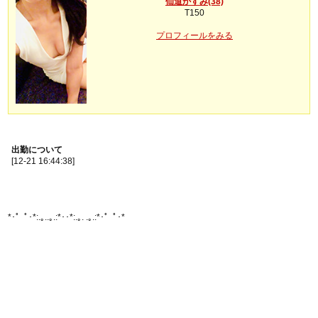
仙道かすみ(38)
T150
プロフィールをみる
出勤について
[12-21 16:44:38]
*･゜ﾟ･*:.｡..｡.:*･･*:.｡. .｡.:*･゜ﾟ･*