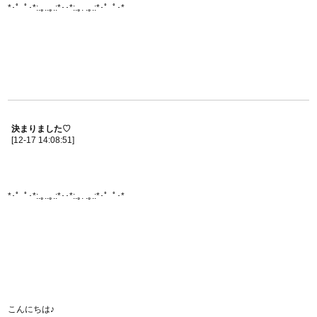
*･゜ﾟ･*:.｡..｡.:*･･*:.｡. .｡.:*･゜ﾟ･*
決まりました♡
[12-17 14:08:51]
*･゜ﾟ･*:.｡..｡.:*･･*:.｡. .｡.:*･゜ﾟ･*
こんにちは♪