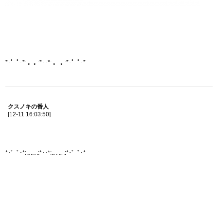
*･゜ﾟ･*:.｡..｡.:*･･*:.｡. .｡.:*･゜ﾟ･*
クスノキの番人
[12-11 16:03:50]
*･゜ﾟ･*:.｡..｡.:*･･*:.｡. .｡.:*･゜ﾟ･*