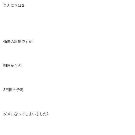
こんにちは✿
仙道の出勤ですが
明日からの
3日間の予定
ダメになってしまいました⤵︎