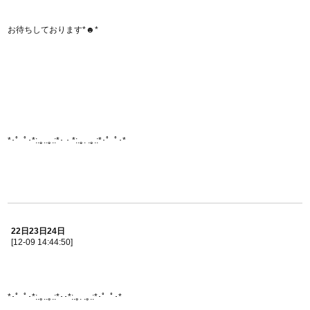
お待ちしております*☻*
*･゜ﾟ･*:.｡..｡.:*･・*:.｡. .｡.:*･゜ﾟ･*
22日23日24日
[12-09 14:44:50]
*･゜ﾟ･*:.｡..｡.:*･･*:.｡. .｡.:*･゜ﾟ･*