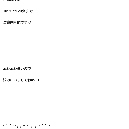
10:30〜120分まで
ご案内可能です♡
ムシムシ暑いので
涼みにいらしてね๑❛ᴗ❛๑
*･゜ﾟ･*:.｡..｡.:*･*:.｡. .｡.:*･゜ﾟ･*