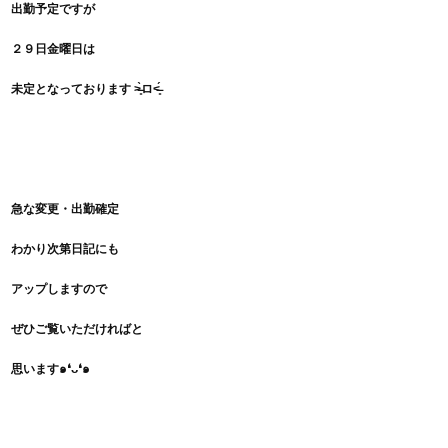
出勤予定ですが
２９日金曜日は
未定となっております ˃̶͈̀ロ˂̶͈́
急な変更・出勤確定
わかり次第日記にも
アップしますので
ぜひご覧いただければと
思います๑❛ᴗ❛๑