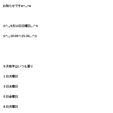
お知らせです๑>◡<๑
☆*:.｡9月14日日曜日
｡.:*☆
☆*:.｡10:00〜15:30｡.:*☆
９月前半はいつも通り
１日月曜日
３日水曜日
５日金曜日
８日月曜日