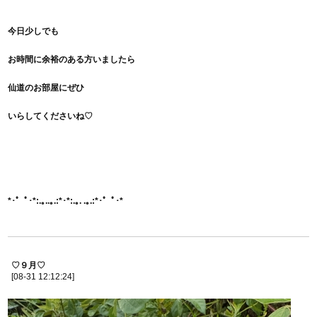
今日少しでも
お時間に余裕のある方いましたら
仙道のお部屋にぜひ
いらしてくださいね♡
*･゜ﾟ･*:.｡..｡.:*･*:.｡. .｡.:*･゜ﾟ･*
♡９月♡
[08-31 12:12:24]