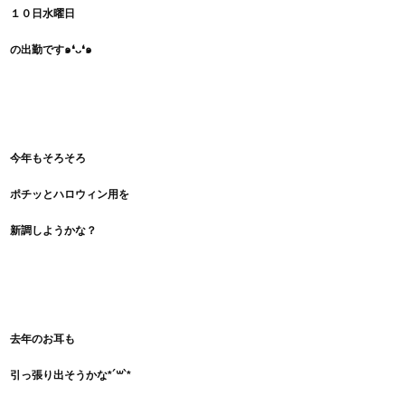
１０日水曜日
の出勤です๑❛ᴗ❛๑
今年もそろそろ
ポチッとハロウィン用を
新調しようかな？
去年のお耳も
引っ張り出そうかな*´꒳`*