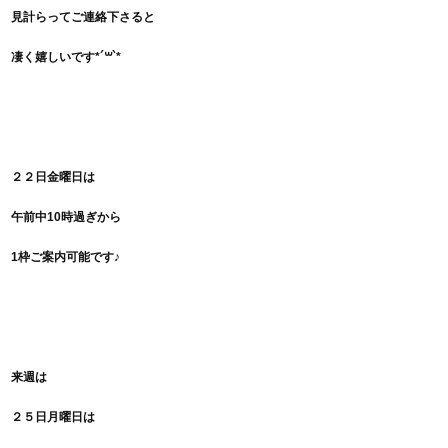
見計らってご連絡下さると
凄く嬉しいです
*´꒳`*
２２日金曜日は
午前中10時過ぎから
1枠ご案内可能です♪
来週は
２５日月曜日は