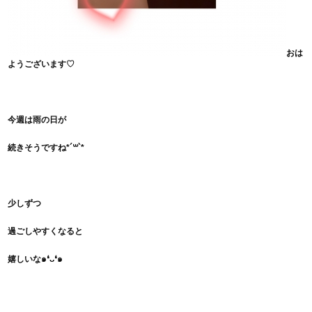
おは
ようございます♡
今週は雨の日が
続きそうですね*´꒳`*
少しずつ
過ごしやすくなると
嬉しいな๑❛ᴗ❛๑