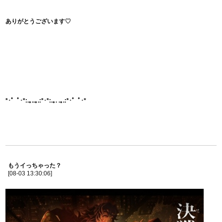
ありがとうございます♡
*･゜ﾟ･*:.｡..｡.:*･*:.｡. .｡.:*･゜ﾟ･*
もうイっちゃった？
[08-03 13:30:06]