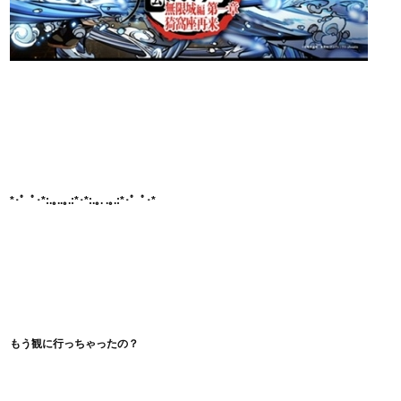
*･゜ﾟ･*:.｡..｡.:*･*:.｡. .｡.:*･゜ﾟ･*
もう観に行っちゃったの？