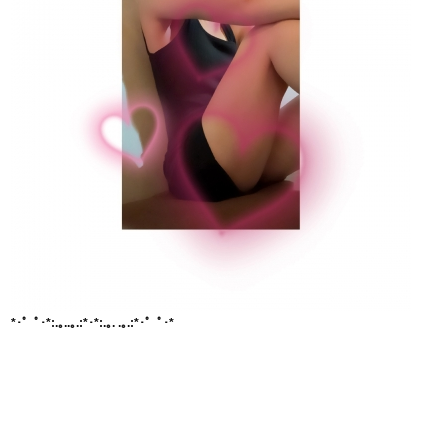
*･゜ﾟ･*:.｡..｡.:*･*:.｡. .｡.:*･゜ﾟ･*