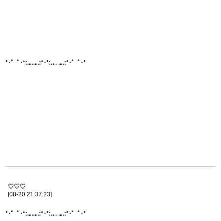
*･゜ﾟ･*:.｡..｡.:*･
*:.｡. .｡.:*･゜ﾟ･*
♡♡♡
[08-20 21:37:23]
*･゜ﾟ･*:.｡..｡.:*･*:.｡. .｡.:*･゜ﾟ･*