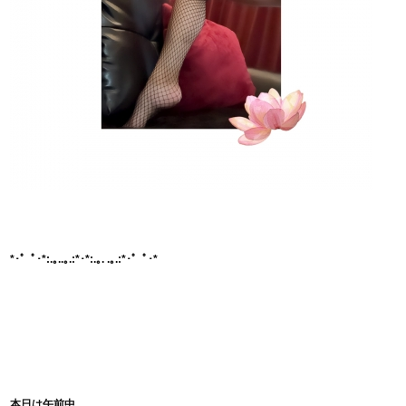
*･゜ﾟ･*:.｡..｡.:*･*:.｡. .｡.:*･゜ﾟ･*
本日は午前中