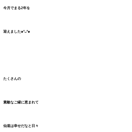
今月でまる
2年を
迎えました๑❛ᴗ❛๑
たくさんの
素敵なご縁に恵まれて
仙道は幸せだなと日々