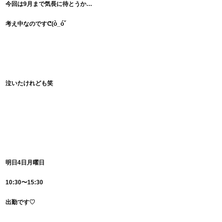
今回は9月まで気長に待とうか…
考え中なのですᕦ(ò_óˇ
泣いたけれども笑
明日4日月曜日
10:30〜15:30
出勤です♡