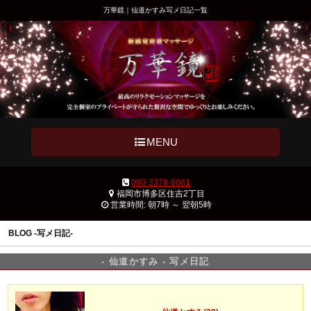
万華鏡｜仙道かすみ写メ日記一覧
MENU
080-3378-8081
福岡市博多区住吉2丁目
営業時間: 朝7時 ～ 翌朝5時
BLOG -写メ日記-
- 仙道かすみ - 写メ日記