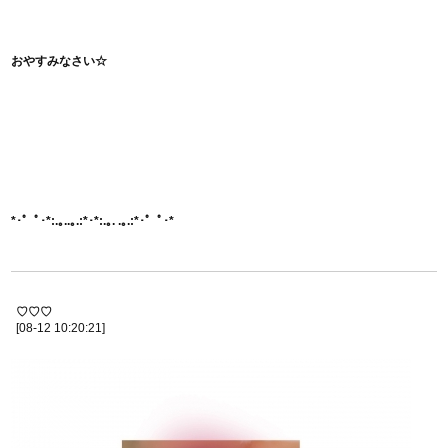
おやすみなさい☆
*･゜ﾟ･*:.｡..｡.:*･*:.｡. .｡.:*･゜ﾟ･*
♡♡♡
[08-12 10:20:21]