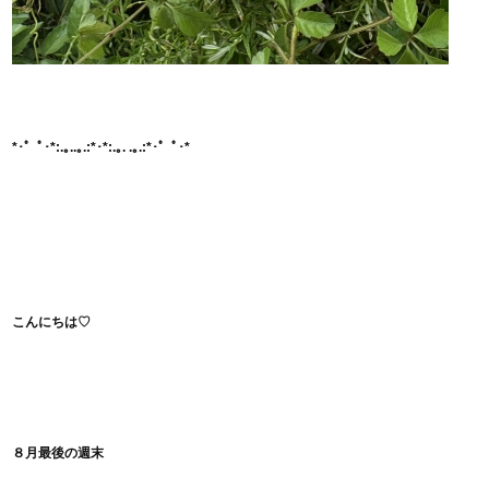
*･゜ﾟ･*:.｡..｡.:*･*:.｡. .｡.:*･゜ﾟ･*
こんにちは♡
８月最後の週末