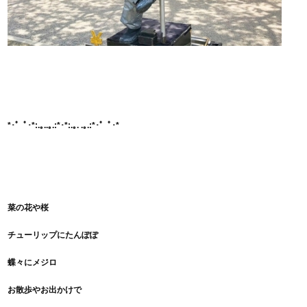
*･゜ﾟ･*:.｡..｡.:*･*:.｡. .｡.:*･゜ﾟ･*
菜の花や桜
チューリップにたんぽぽ
蝶々にメジロ
お散歩やお出かけで