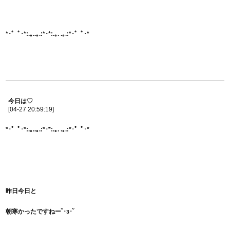
*･゜ﾟ･*:.｡..｡.:*･*:.｡. .｡.:*･゜ﾟ･*
今日は♡
[04-27 20:59:19]
*･゜ﾟ･*:.｡..｡.:*･*:.｡. .｡.:*･゜ﾟ･*
昨日今日と
朝寒かったですねー˘･з･˘