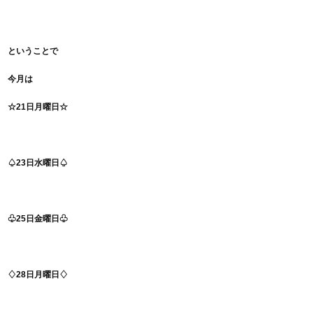
ということで
今月は
☆21日月曜日☆
♤23日水曜日♤
♧25日金曜日♧
♢28日月曜日♢