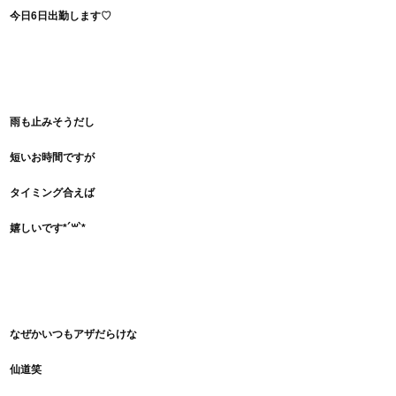
今日6日出勤します♡
雨も止みそうだし
短いお時間ですが
タイミング合えば
嬉しいです*´꒳`*
なぜかいつもアザだらけな
仙道笑