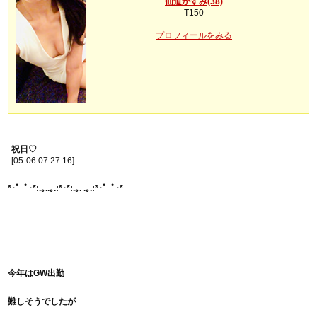
仙道かすみ(38)
T150
プロフィールをみる
祝日♡
[05-06 07:27:16]
*･゜ﾟ･*:.｡..｡.:*･*:.｡. .｡.:*･゜ﾟ･*
今年は
GW出勤
難しそうでしたが