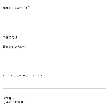
完売してるのー˘･з･˘
つぎこそは
買えますように♡
*･゜ﾟ･*:.｡..｡.:*･*:.｡. .｡.:*･゜ﾟ･*
♡1枠♡
[04-23 11:34:00]