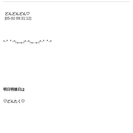
どんどんどん♡
[05-02 09:31:12]
*･゜ﾟ･*:.｡..｡.:*･*:.｡. .｡.:*･゜ﾟ･*
明日明後日は
♡どんたく♡