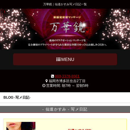
万華鏡｜仙道かすみ写メ日記一覧
MENU
080-3378-8081
福岡市博多区住吉2丁目
営業時間: 朝7時 ～ 翌朝5時
BLOG -写メ日記-
- 仙道かすみ - 写メ日記