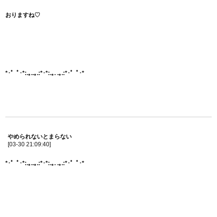
おりますね♡
*･゜ﾟ･*:.｡..｡.:*･*:.｡. .｡.:*･゜ﾟ･*
やめられないとまらない
[03-30 21:09:40]
*･゜ﾟ･*:.｡..｡.:*･*:.｡. .｡.:*･゜ﾟ･*