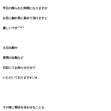
平日の限られた時間に
なりますが
お目に触れ気に留めて頂けますと
嬉しいです*´꒳`*
土日出勤や
夜間の出勤など
日記にてお知らせさせて
いただいております๑❛ᴗ❛๑
その他ご都合を
合わせることも