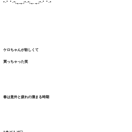
*･゜ﾟ･*:.｡..｡.:*･*:.｡. .｡.:*･゜ﾟ･*
ケロちゃんが欲しくて
買っちゃった笑
春は意外と疲れの溜まる時期