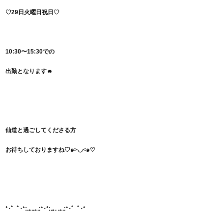
♡29日火曜日祝日♡
10:30〜15:30での
出勤となります☻
仙道と過ごしてくださる方
お待ちしておりますね♡๑>◡<๑♡
*･゜ﾟ･*:.｡..｡.:*･*:.｡. .｡.:*･゜ﾟ･*