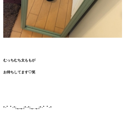
むっちむち太ももが
お待ちしてます♡笑
*･゜ﾟ･*:.｡..｡.:*･*:.｡. .｡.:*･゜ﾟ･*