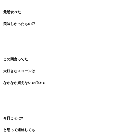
最近食べた
美味しかったもの♡
この間言ってた
大好きなスコーンは
なかなか買えない๑•ૅㅁ•๑
今日こそは‼︎
と思って連絡しても