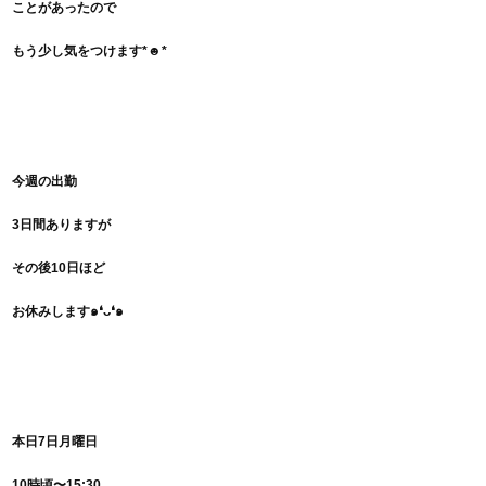
ことがあったので
もう少し気をつけます*☻*
今週の出勤
3日間ありますが
その後10日ほど
お休みします๑❛ᴗ❛๑
本日7日月曜日
10時頃〜15:30