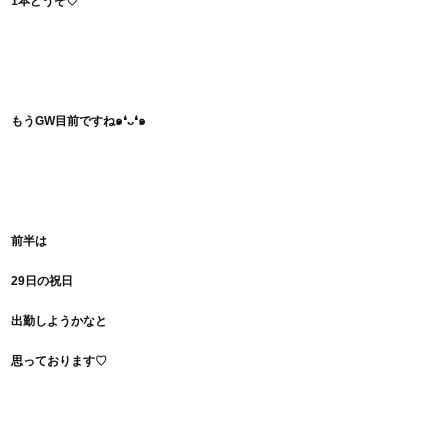
1本どうぞ♡
もうGW目前ですね๑❛ᴗ❛๑
前半は
29日の祝日
出勤しようかなと
思っております♡