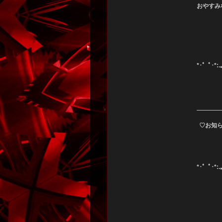
おやすみなさ
*･゜ﾟ･*:.｡.
♡お知
*･゜ﾟ･*:.｡.