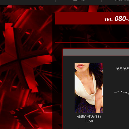
080-
TEL.
仙道かすみ(38)
>>詳細を見る
そろそ
森ゆうき(44)
*･゜ﾟ･*:.｡.
>>詳細を見る
仙道かすみ(38)
T150