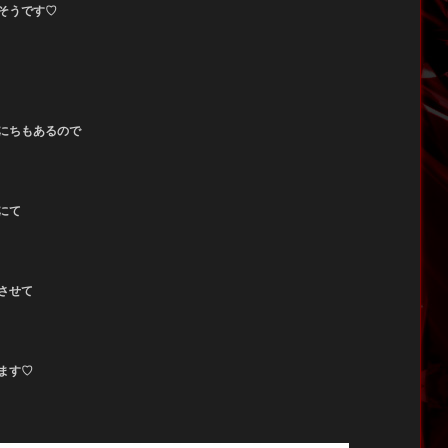
そうです♡
にちもあるので
にて
させて
ます♡