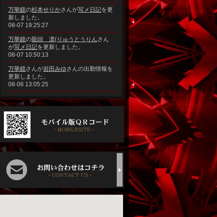
万華鏡
の
杉本せりか
さんが
写メ日記
を更
新しました。
08-07 19:25:27
万華鏡
の
龍頭 凛(りゅうとうりん
さん
が
写メ日記
を更新しました。
08-07 10:50:13
万華鏡
さんが
岩田みゆ
さんの出勤情報を
更新しました。
08-06 13:05:25