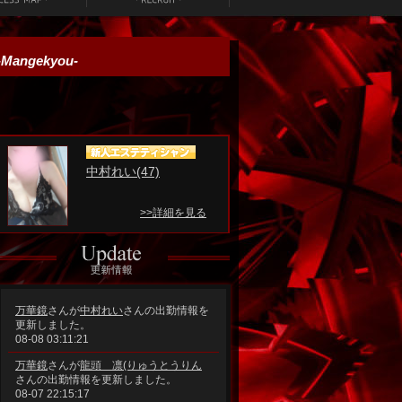
-Mangekyou-
中村れい(47)
日向そら(29)
>>詳細を見る
>>詳
万華鏡
さんが
中村れい
さんの出勤情報を
更新しました。
08-08 03:11:21
万華鏡
さんが
龍頭 凛(りゅうとうりん
さんの出勤情報を更新しました。
08-07 22:15:17