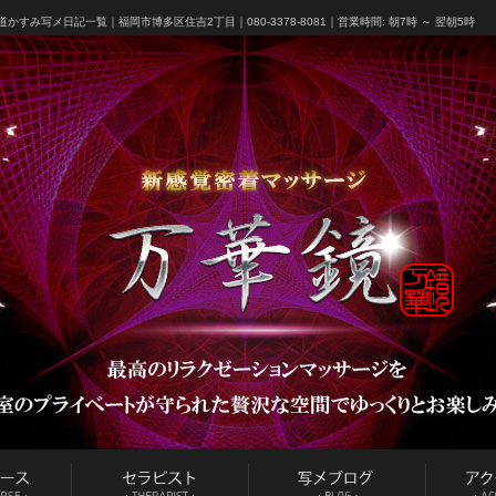
道かすみ写メ日記一覧
｜福岡市博多区住吉2丁目｜080-3378-8081｜営業時間: 朝7時 ～ 翌朝5時