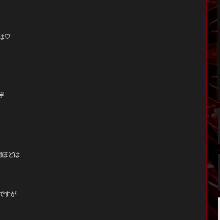
は♡
︎
間ほどは
ですが