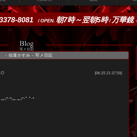
3378-8081
朝7時～翌朝5時
万華鏡
/
OPEN.
/
- 仙道かすみ - 写メ日記
仙道かすみ(38)
森ゆうき(44)
>>詳細を見る
>>詳細を見る
ろ♡
[06-25 21:37:59]
森ゆうき(44)
.｡.:*･*:.｡. .｡.:*･゜ﾟ･*
>>詳細を見る